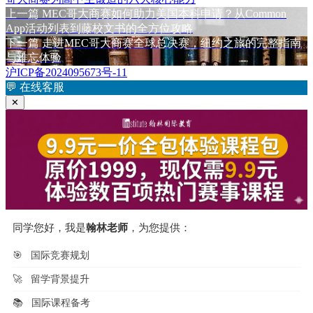
于
上
上一篇
MEC哥大商赛如何助力美国本科申请？从Common
文
篇
App活动列表到藤校文书的全方位攻略
章
文
下
下一篇
走进MEC哥大商赛全球总决赛，纽约之旅的完整指南
章：
篇
与难忘体验
导
文
沪ICP备2024095673号-11
航
章：
💬
在线客服
✕
同学您好，我是
翰林老师
，为您提供：
🎯
国际竞赛规划
🚀
留学背景提升
📚
国际课程备考