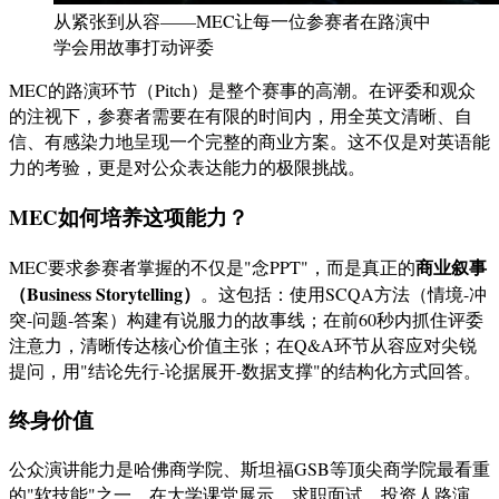
从紧张到从容——MEC让每一位参赛者在路演中
学会用故事打动评委
MEC的路演环节（Pitch）是整个赛事的高潮。在评委和观众
的注视下，参赛者需要在有限的时间内，用全英文清晰、自
信、有感染力地呈现一个完整的商业方案。这不仅是对英语能
力的考验，更是对公众表达能力的极限挑战。
MEC如何培养这项能力？
商业叙事
MEC要求参赛者掌握的不仅是"念PPT"，而是真正的
（Business Storytelling）
。这包括：使用SCQA方法（情境-冲
突-问题-答案）构建有说服力的故事线；在前60秒内抓住评委
注意力，清晰传达核心价值主张；在Q&A环节从容应对尖锐
提问，用"结论先行-论据展开-数据支撑"的结构化方式回答。
终身价值
公众演讲能力是哈佛商学院、斯坦福GSB等顶尖商学院最看重
的"软技能"之一。在大学课堂展示、求职面试、投资人路演、