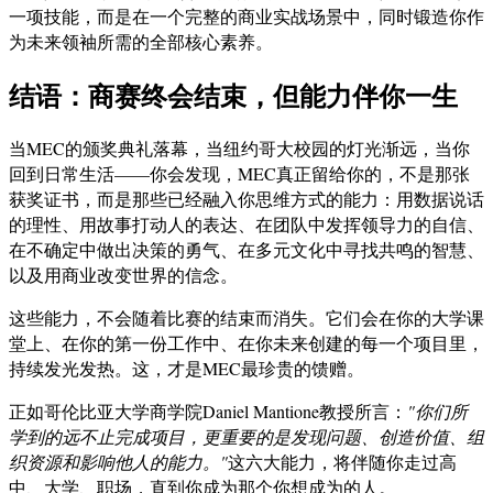
一项技能，而是在一个完整的商业实战场景中，同时锻造你作
为未来领袖所需的全部核心素养。
结语：商赛终会结束，但能力伴你一生
当MEC的颁奖典礼落幕，当纽约哥大校园的灯光渐远，当你
回到日常生活——你会发现，MEC真正留给你的，不是那张
获奖证书，而是那些已经融入你思维方式的能力：用数据说话
的理性、用故事打动人的表达、在团队中发挥领导力的自信、
在不确定中做出决策的勇气、在多元文化中寻找共鸣的智慧、
以及用商业改变世界的信念。
这些能力，不会随着比赛的结束而消失。它们会在你的大学课
堂上、在你的第一份工作中、在你未来创建的每一个项目里，
持续发光发热。这，才是MEC最珍贵的馈赠。
正如哥伦比亚大学商学院Daniel Mantione教授所言：
"你们所
学到的远不止完成项目，更重要的是发现问题、创造价值、组
织资源和影响他人的能力。"
这六大能力，将伴随你走过高
中、大学、职场，直到你成为那个你想成为的人。