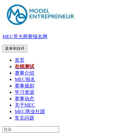
跳
至
内
容
MEC哥大商赛报名网
菜单和挂件
首页
在线测试
赛事介绍
MEC报名
赛事规则
学习资源
赛事动态
关于MEC
MEC商业社团
常见问题
搜
索：