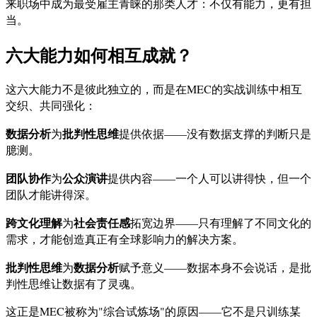
来职场中成为最受雇主青睐的那类人才：不仅有能力，更有担
当。
六大能力如何相互成就？
这六大能力不是彼此独立的，而是在MEC的实战训练中相互
交织、共同强化：
数据分析
批判性思维
为
提供依据——没有数据支撑的判断只是
臆测。
团队协作
公众演讲
为
提供内容——一个人可以讲得快，但一个
团队才能讲得深。
跨文化理解
社会责任感
为
拓宽边界——只有理解了不同文化的
需求，才能创造真正有全球影响力的解决方案。
批判性思维
数据分析
为
赋予意义——数据本身不会说话，是批
判性思维让数据有了灵魂。
这正是MEC被称为"综合试炼场"的原因——它不是只训练某