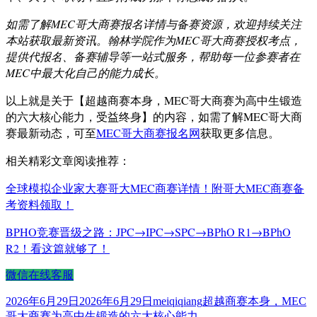
如需了解MEC哥大商赛报名详情与备赛资源，欢迎持续关注
本站获取最新资讯。翰林学院作为MEC哥大商赛授权考点，
提供代报名、备赛辅导等一站式服务，帮助每一位参赛者在
MEC中最大化自己的能力成长。
以上就是关于【超越商赛本身，MEC哥大商赛为高中生锻造
的六大核心能力，受益终身】的内容，如需了解MEC哥大商
赛最新动态，可至
MEC哥大商赛报名网
获取更多信息。
相关精彩文章阅读推荐：
全球模拟企业家大赛哥大MEC商赛详情！附哥大MEC商赛备
考资料领取！
BPHO竞赛晋级之路：JPC→IPC→SPC→BPhO R1→BPhO
R2！看这篇就够了！
微信在线客服
发
作
标
2026年6月29日
2026年6月29日
meiqiqiang
超越商赛本身，MEC
布
者
签
哥大商赛为高中生锻造的六大核心能力