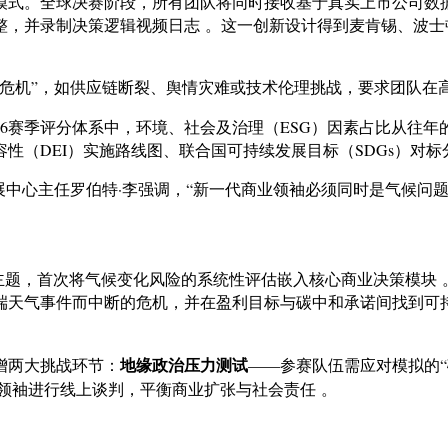
模式。全球决赛阶段，所有团队将同时接收基于真实上市公司数据
整，并录制决策逻辑视频日志 。这一创新设计得到麦肯锡、波
危机”，如供应链断裂、舆情灾难或技术伦理挑战，要求团队在
26赛季评分体系中，环境、社会及治理（ESG）因素占比从往年的
（DEI）实施路线图、联合国可持续发展目标（SDGs）对标
展中心主任罗伯特·李强调，“新一代商业领袖必须同时是气候问
题，首次将气候变化风险的系统性评估嵌入核心商业决策模块 。赛事案
端天气事件而中断的危机，并在盈利目标与碳中和承诺间找到可
地缘政治压力测试
增两大挑战环节：
——参赛队伍需应对模拟的“
领袖进行线上谈判，平衡商业扩张与社会责任 。