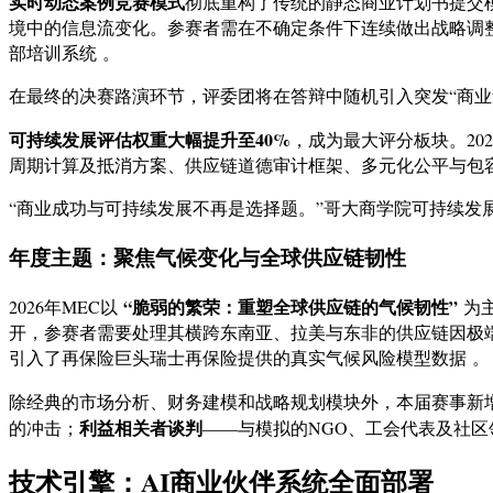
实时动态案例竞赛模式
彻底重构了传统的静态商业计划书提交
境中的信息流变化。参赛者需在不确定条件下连续做出战略调
部培训系统 。
在最终的决赛路演环节，评委团将在答辩中随机引入突发“商业
可持续发展评估权重大幅提升至40%
，成为最大评分板块。20
周期计算及抵消方案、供应链道德审计框架、多元化公平与包容性
“商业成功与可持续发展不再是选择题。”哥大商学院可持续发
年度主题：聚焦气候变化与全球供应链韧性
“脆弱的繁荣：重塑全球供应链的气候韧性”
2026年MEC以
为主
开，参赛者需要处理其横跨东南亚、拉美与东非的供应链因极
引入了再保险巨头瑞士再保险提供的真实气候风险模型数据 。
除经典的市场分析、财务建模和战略规划模块外，本届赛事新
利益相关者谈判
的冲击；
——与模拟的NGO、工会代表及社区
技术引擎：AI商业伙伴系统全面部署