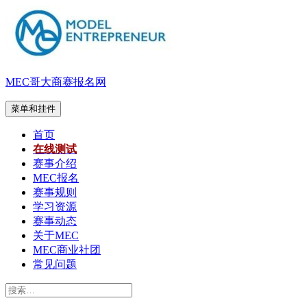
跳
至
内
容
MEC哥大商赛报名网
菜单和挂件
首页
在线测试
赛事介绍
MEC报名
赛事规则
学习资源
赛事动态
关于MEC
MEC商业社团
常见问题
搜
索：