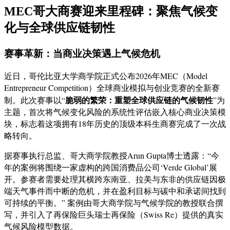
MEC哥大商赛迎来里程碑：聚焦气候变
化与全球供应链韧性
赛事革新：当商业决策遇上气候危机
近日，哥伦比亚大学商学院正式公布2026年MEC（Model
Entrepreneur Competition）全球商业模拟与创业竞赛的全新赛
脆弱的繁荣：重塑全球供应链的气候韧性
制。此次赛事以“
”为
主题，首次将气候变化风险的系统性评估嵌入核心商业决策模
块，标志着这项拥有18年历史的顶级本科生商赛完成了一次战
略转向。
据赛事执行总监、哥大商学院教授Arun Gupta博士透露：“今
年的案例将围绕一家虚构的跨国消费品公司‘Verde Global’展
开。参赛者需要处理其横跨东南亚、拉美与东非的供应链因极
端天气事件而中断的危机，并在盈利目标与碳中和承诺间找到
可持续的平衡。” 案例由哥大商学院与气候学院的教授联合撰
写，并引入了再保险巨头瑞士再保险（Swiss Re）提供的真实
气候风险模型数据。