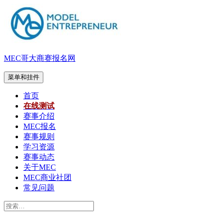
跳
至
内
容
MEC哥大商赛报名网
菜单和挂件
首页
在线测试
赛事介绍
MEC报名
赛事规则
学习资源
赛事动态
关于MEC
MEC商业社团
常见问题
搜
索：