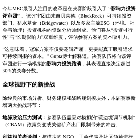
“影响力投资
今年MEC最引人注目的改革是在决赛阶段引入了
评审团”
。该评审团由来自贝莱德（BlackRock）可持续投资
部门、桥水基金（Bridgewater）以及多家主流ESG（环境、社
会与治理）投资机构的资深分析师组成。他们将从“投资可行
性”与“长期影响力”双重维度，评估参赛方案的资本吸引力。
“这意味着，冠军方案不仅要逻辑严谨，更要能真正吸引追求
可持续回报的资本。” Gupta博士解释道。决赛队伍将向该评
影响力投资路演
审团进行一场模拟的
，其表现直接决定超过
30%的决赛分数。
全球视野下的新挑战
除经典的市场分析、财务建模和战略规划模块外，本届赛事新
增两大挑战环节：
地缘政治压力测试
：参赛队伍需应对模拟的“碳边境调节机制”
（CBAM）政策突变或关键矿产出口限制带来的冲击。
利益相关者谈判
：与模拟的 NGO、工会代表及社区领袖进行