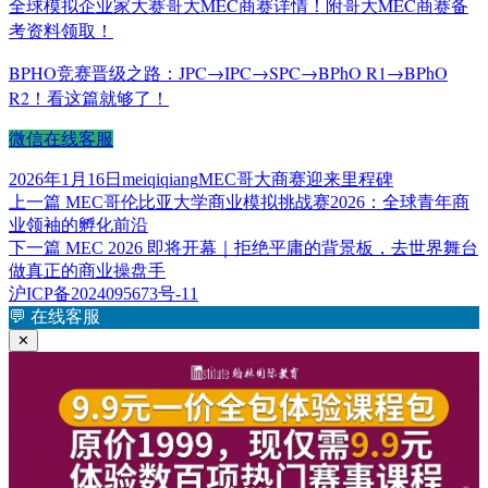
全球模拟企业家大赛哥大MEC商赛详情！附哥大MEC商赛备
考资料领取！
BPHO竞赛晋级之路：JPC→IPC→SPC→BPhO R1→BPhO
R2！看这篇就够了！
微信在线客服
发
作
标
2026年1月16日
meiqiqiang
MEC哥大商赛迎来里程碑
布
上
者
签
上一篇
MEC哥伦比亚大学商业模拟挑战赛2026：全球青年商
文
于
篇
业领袖的孵化前沿
章
文
下
下一篇
MEC 2026 即将开幕｜拒绝平庸的背景板，去世界舞台
章：
篇
做真正的商业操盘手
导
文
沪ICP备2024095673号-11
航
章：
💬
在线客服
✕