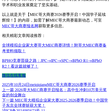
学术和职业发展奠定了坚实基础。
以上就是关于【MEC哥大商赛2026赛季开启！中国学子延续
辉煌！】的内容，如需了解MEC哥大商赛最新动态，可至
MEC哥大商赛报名网
获取更多信息。
相关精彩文章阅读推荐：
全球模拟企业家大赛哥大MEC商赛详情！附哥大MEC商赛备
考资料领取！
BPHO竞赛晋级之路：JPC→IPC→SPC→BPhO R1→BPhO
R2！看这篇就够了！
微信在线客服
发
作
标
2025年10月24日
meiqiqiang
MEC哥大商赛2026赛季开启
布
上
者
签
上一篇
2026哥大MEC商赛开启报名：高中生冲刺10万美元奖
文
于
篇
金的创业舞台
章
文
下
下一篇
MEC哥大模拟企业家大赛2025-2026赛季启动！中国学
章：
篇
子东京全球赛斩获大奖！
导
文
沪ICP备2024095673号-11