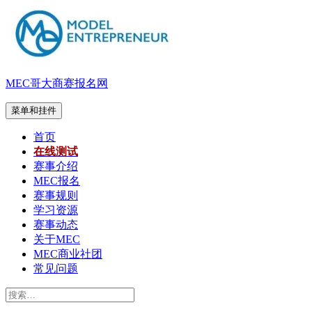
跳
至
内
容
MEC哥大商赛报名网
菜单和挂件
首页
在线测试
赛事介绍
MEC报名
赛事规则
学习资源
赛事动态
关于MEC
MEC商业社团
常见问题
搜
索：