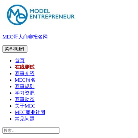
跳
至
内
容
MEC哥大商赛报名网
菜单和挂件
首页
在线测试
赛事介绍
MEC报名
赛事规则
学习资源
赛事动态
关于MEC
MEC商业社团
常见问题
搜
索：