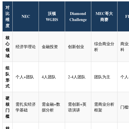
对
比
沃顿
Diamond
MEC哥大
NEC
F
维
WGHS
Challenge
商赛
度
核
心
综合商业分
商业
经济学理论
金融投资
创新创业
领
析
科
域
组
队
个人+团队
4人团队
2-4人团队
团队为主
个人
形
式
硬
核
需扎实经济
需金融+数
需创新+英
需商业分析
门槛
门
学基础
据分析
语演讲
框架
槛
核