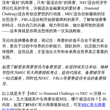
没有"最好"的商赛，只有"最适合你"的商赛。NEC适合经济学
理论扎实的学生，沃顿适合金融量化的爱好者，Diamond
Challenge适合有创业梦想的行动派，MEC适合目标藤校的综
合型选手，FBLA适合刚开始探索商科的新手。了解每场赛事
的特点，结合自己的兴趣、能力和目标，做出最明智的选择
——这本身就是你商业思维的第一次实战检验。
无论你选择哪条赛道，请记住：商赛的价值不仅在于获奖证
书，更在于过程中培养的分析能力、团队协作、抗压能力和全
球视野。这些品质，才是顶尖大学和未来商业世界真正看重的
东西。
如需了解更多商赛资讯与备赛资源，欢迎持续关注本站。翰林
学院作为MEC哥大商赛授权考点，提供代报名、备赛辅导等
一站式服务，同时也为NEC、FBLA等赛事提供专业的备赛指
导。
以上就是关于【MEC vs Diamond Challenge vs NEC vs 沃顿 vs
FBLA：五大顶级高中生商赛全面对比，哪个最适合你？】的
内容，如需了解MEC哥大商赛最新动态，可至
MEC哥大商赛