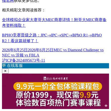
报名网
获取更多信息。
相关精彩文章阅读推荐：
全球模拟企业家大赛哥大MEC商赛详情！附哥大MEC商赛备
考资料领取！
BPHO竞赛晋级之路：JPC→IPC→SPC→BPhO R1→BPhO
R2！看这篇就够了！
发
标
2026年6月25日
2026年6月25日
MEC vs Diamond Challenge vs
布
签
NEC vs 沃顿 vs FBLA
于
沪ICP备2024095673号-11
💬
在线客服
✕