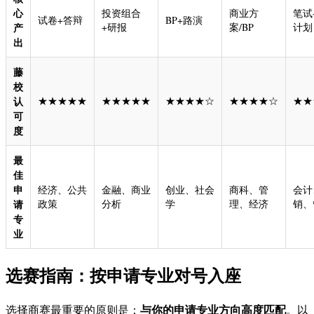
心
投资组合
商业方
笔试
试卷+答辩
BP+路演
产
+研报
案/BP
计划
出
藤
校
认
★★★★★
★★★★★
★★★★☆
★★★★☆
★★
可
度
最
佳
申
经济、公共
金融、商业
创业、社会
商科、管
会计
请
政策
分析
学
理、经济
销、
专
业
选赛指南：按申请专业对号入座
与你的申请专业方向高度匹配
选择商赛最重要的原则是：
。以