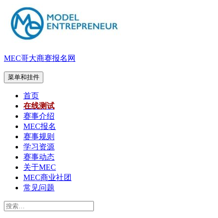
跳
至
内
容
MEC哥大商赛报名网
菜单和挂件
首页
在线测试
赛事介绍
MEC报名
赛事规则
学习资源
赛事动态
关于MEC
MEC商业社团
常见问题
搜
索：