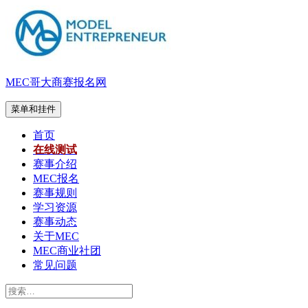
跳
至
内
容
MEC哥大商赛报名网
菜单和挂件
首页
在线测试
赛事介绍
MEC报名
赛事规则
学习资源
赛事动态
关于MEC
MEC商业社团
常见问题
搜
索：