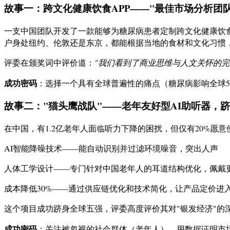
故事一：跨文化健康饮食APP——"最佳市场分析团队
一支中国团队开发了一款能够为糖尿病患者定制跨文化健康饮食
户身处纽约、伦敦还是东京，都能根据当地的食材和文化习惯
评委在颁奖词中评价道：
"我们看到了商业思维与人文关怀的完
成功密码
：选择一个具有全球普遍性的痛点（糖尿病影响全球5
故事二："猫头鹰战队"——老年友好型AI助听器，
在中国，有1.2亿老年人面临听力下降的困扰，但仅有20%愿
AI智能降噪技术——能自动识别并过滤环境噪音，突出人声
人体工学设计——专门针对中国老年人的耳道结构优化，佩戴
成本降低30%——通过供应链优化和技术简化，让产品定价进
这个项目成功跻身全球五强，评委高度评价其对"银发经济"的
成功密码
：关注被忽视的社会群体（老年人），用数据证明市场